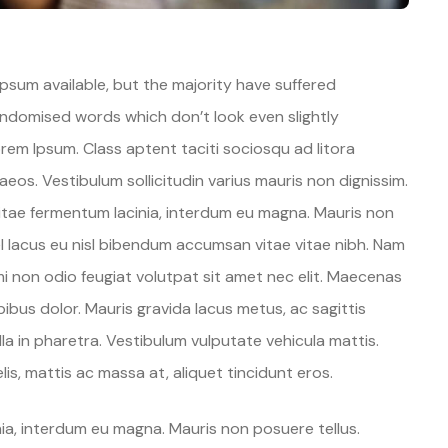
psum available, but the majority have suffered
randomised words which don’t look even slightly
orem Ipsum. Class aptent taciti sociosqu ad litora
os. Vestibulum sollicitudin varius mauris non dignissim.
vitae fermentum lacinia, interdum eu magna. Mauris non
l lacus eu nisl bibendum accumsan vitae vitae nibh. Nam
mi non odio feugiat volutpat sit amet nec elit. Maecenas
ibus dolor. Mauris gravida lacus metus, ac sagittis
la in pharetra. Vestibulum vulputate vehicula mattis.
is, mattis ac massa at, aliquet tincidunt eros.
ia, interdum eu magna. Mauris non posuere tellus.