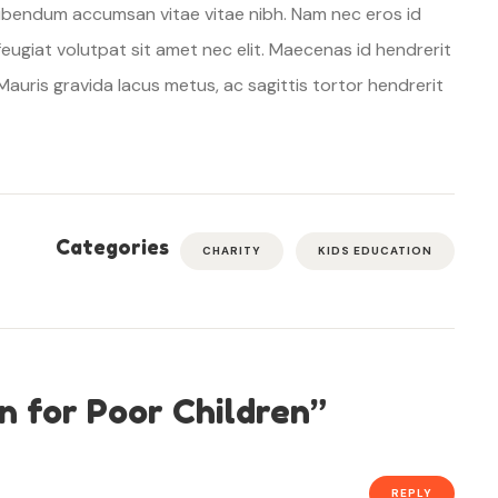
 bibendum accumsan vitae vitae nibh. Nam nec eros id
feugiat volutpat sit amet nec elit. Maecenas id hendrerit
auris gravida lacus metus, ac sagittis tortor hendrerit
Categories
CHARITY
KIDS EDUCATION
n for Poor Children
”
REPLY