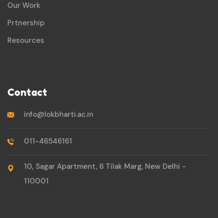
Our Work
Prtnership
Resources
Contact
info@lokbharti.ac.in
011-46546161
10, Sagar Apartment, 6 Tilak Marg, New Delhi -
110001